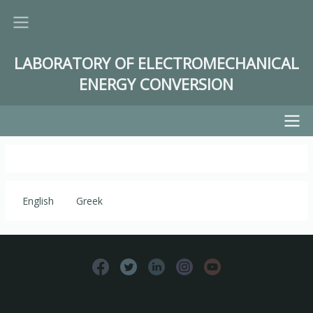
Παράκαμψη
προς
το
LABORATORY OF ELECTROMECHANICAL
κυρίως
ENERGY CONVERSION
περιεχόμενο
Main
navigation
English
Greek